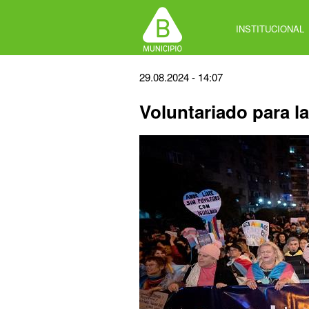
Jump
to
INSTITUCIONAL
navigation
Back
29.08.2024 - 14:07
to
Voluntariado para l
top