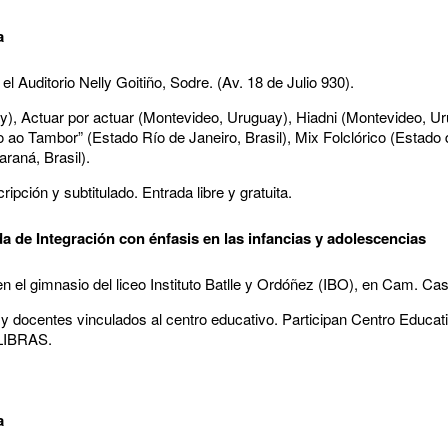
a
el Auditorio Nelly Goitiño, Sodre. (Av. 18 de Julio 930).
y), Actuar por actuar (Montevideo, Uruguay), Hiadni (Montevideo, Ur
 ao Tambor” (Estado Río de Janeiro, Brasil), Mix Folclórico (Estado
raná, Brasil).
pción y subtitulado. Entrada libre y gratuita.
da de Integración con énfasis en las infancias y adolescencias
n el gimnasio del liceo Instituto Batlle y Ordóñez (IBO), en Cam. Cas
es y docentes vinculados al centro educativo. Participan Centro Educa
 LIBRAS.
a