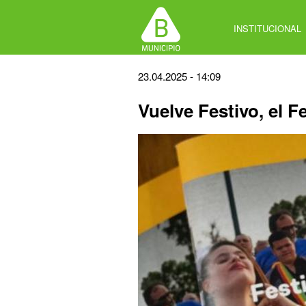
Jump
to
INSTITUCIONAL
navigation
Back
23.04.2025 - 14:09
to
Vuelve Festivo, el Fe
top