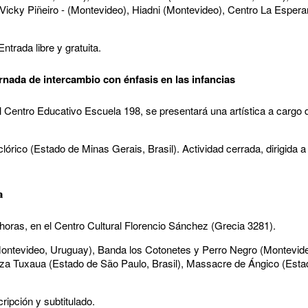
icky Piñeiro - (Montevideo), Hiadni (Montevideo), Centro La Esper
ntrada libre y gratuita.
ornada de intercambio con énfasis en las infancias
l Centro Educativo Escuela 198, se presentará una artística a cargo de
órico (Estado de Minas Gerais, Brasil). Actividad cerrada, dirigida a
a
horas, en el Centro Cultural Florencio Sánchez (Grecia 3281).
(Montevideo, Uruguay), Banda los Cotonetes y Perro Negro (Montevid
anza Tuxaua (Estado de São Paulo, Brasil), Massacre de Ángico (Es
ripción y subtitulado.