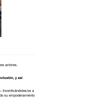
ntes actores,
nclusión, y así
. Incentivándolas/os a
iendo su empoderamiento