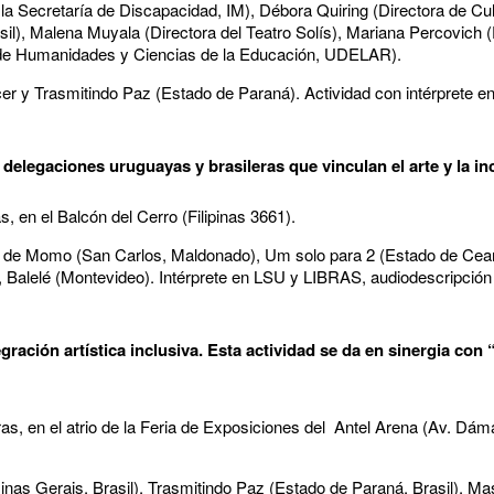
la Secretaría de Discapacidad, IM), Débora Quiring (Directora de Cu
asil), Malena Muyala (Directora del Teatro Solís), Mariana Percovich (
 de Humanidades y Ciencias de la Educación, UDELAR).
er y Trasmitindo Paz (Estado de Paraná). Actividad con intérprete 
 delegaciones uruguayas y brasileras que vinculan el arte y la in
, en el Balcón del Cerro (Filipinas 3661).
 de Momo (San Carlos, Maldonado), Um solo para 2 (Estado de Cear
 Balelé (Montevideo). Intérprete en LSU y LIBRAS, audiodescripción 
egración artística inclusiva. Esta actividad se da en sinergia co
as, en el atrio de la Feria de Exposiciones del Antel Arena (Av. Dá
inas Gerais, Brasil), Trasmitindo Paz (Estado de Paraná, Brasil), M