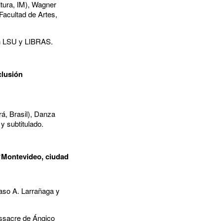
ltura, IM), Wagner
Facultad de Artes,
en LSU y LIBRAS.
clusión
á, Brasil), Danza
y subtitulado.
n “Montevideo, ciudad
maso A. Larrañaga y
assacre de Ángico