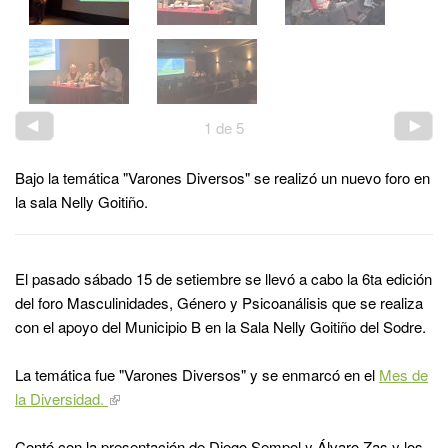
1
de
5
Bajo la temática "Varones Diversos" se realizó un nuevo foro en
la sala Nelly Goitiño.
El pasado
sábado 15 de setiembre se llevó a cabo la 6ta edición
del foro
Masculinidades, Género y Psicoanálisis
que se realiza
con el apoyo del Municipio B
en la
Sala Nelly Goitiño del Sodre.
La temática fue
"Varones Diversos"
y se enmarcó en el
Mes de
la Diversidad.
Contó con la presentación de
Diego Sempol y Álvaro Zas y los