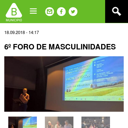
Jump
to
navigation
Back
18.09.2018 - 14:17
to
6º FORO DE MASCULINIDADES
top