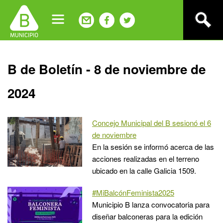
Jump
to
navigation
Back
B de Boletín - 8 de noviembre de
to
top
2024
Concejo Municipal del B sesionó el 6
de noviembre
En la sesión se informó acerca de las
acciones realizadas en el terreno
ubicado en la calle Galicia 1509.
#MiBalcónFeminista2025
Municipio B lanza convocatoria para
diseñar balconeras para la edición