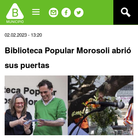
Jump
to
navigation
Back
02.02.2023 - 13:20
to
Biblioteca Popular Morosoli abrió
top
sus puertas