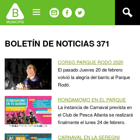
Jump
to
navigation
Back
BOLETÍN DE NOTICIAS 371
to
top
CORSO PARQUE RODÓ 2020
El pasado Jueves 20 de febrero
volvió la alegría del barrio al Parque
Rodó.
RONDAMOMO EN EL PARQUE
La instancia de Carnaval prevista en
el Club de Pesca Atlanta se realizará
finalmente el lunes 24 de febrero.
CARNAVAL EN LA SEREGNI