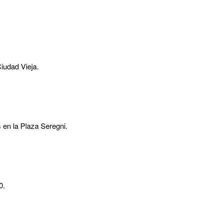
Ciudad Vieja.
 en la Plaza Seregni.
0.