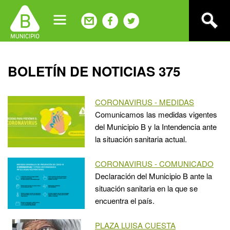
Jump
to
navigation
Back
BOLETÍN DE NOTICIAS 375
to
top
CORONAVIRUS - MEDIDAS
Comunicamos las medidas vigentes
del Municipio B y la Intendencia ante
la situación sanitaria actual.
CORONAVIRUS - COMUNICADO
Declaración del Municipio B ante la
situación sanitaria en la que se
encuentra el país.
PLAZA LUISA CUESTA