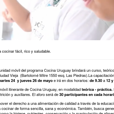
cocinar fácil, rico y saludable.
unidad móvil del programa Cocina Uruguay brindará un curso, teórico 
iudad Vieja (Bartolomé Mitre 1550 esq. Las Piedras).La capacitació
martes 24 y jueves 26 de mayo
e irá en dos horarios:
de
9.30
a
12 y
 móvil itinerante de Cocina Uruguay, en modalidad
teórica - práctica.
rición y auxiliares. El aforo será de
30 participantes en cada horar
over el derecho a una alimentación de calidad a través de la educaci
 cocinar de forma sencilla, sana y económica. También, busca gener
como la higiene, nutrientes, conservación y la manipulación de alime