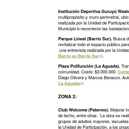
Institución Deportiva Guruyú Wasto
multipropósito y muro perimetral, ub
realizada por la Unidad de Participac
Municipio b recorrieron las instalacio
Parque Lineal (Barrio Sur).
Busca da
revitalizar todo el espacio público pa
una entrevista realizada por la Unida
Barrio en Barrio Sur
.
Plaza Polifunción (La Aguada).
Tran
comunidad. Costo: $3.000.000.
Comp
Diego Olivera y Marcos Beracco. Auto
La Aguada
.
ZONA 2:
Club Welcome (Palermo).
Mejorar i
de techo, entre otras. La obra se rea
grupos de adultos mayores, escuelas 
la Unidad de Participación, a los pro