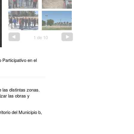
1
de
10
Participativo en el
 las distintas zonas.
zar las obras y
torio del Municipio b,