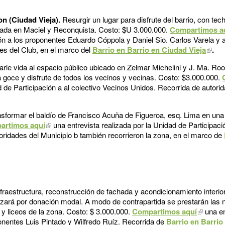
n (Ciudad Vieja).
Resurgir un lugar para disfrute del barrio, con te
icada en Maciel y Reconquista. Costo: $U 3.000.000.
Compartimos a
ión a los proponentes Eduardo Cóppola y Daniel Sio. Carlos Varela y 
nes del Club, en el marco del
Barrio en Barrio en Ciudad Vieja
.
rle vida al espacio público ubicado en Zelmar Michelini y J. Ma. Ro
ra goce y disfrute de todos los vecinos y vecinas. Costo: $3.000.000.
d de Participación a al colectivo Vecinos Unidos. Recorrida de autor
sformar el baldío de Francisco Acuña de Figueroa, esq. Lima en una p
artimos aquí
una entrevista realizada por la Unidad de Participaci
ridades del Municipio b también recorrieron la zona, en el marco de
nfraestructura, reconstrucción de fachada y acondicionamiento interio
lizará por donación modal. A modo de contrapartida se prestarán las 
y liceos de la zona. Costo: $ 3.000.000.
Compartimos aquí
una en
ponentes Luis Pintado y Wilfredo Ruíz. Recorrida de
Barrio en Barrio