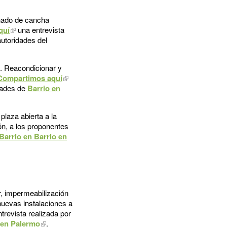
chado de cancha
quí
una entrevista
autoridades del
o. Reacondicionar y
Compartimos aquí
idades de
Barrio en
laza abierta a la
ón, a los proponentes
Barrio en Barrio en
r, impermeabilización
nuevas instalaciones a
trevista realizada por
 en Palermo
.