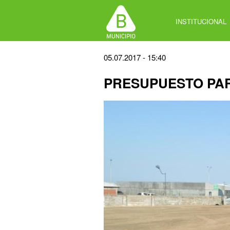
Jump
to
INSTITUCIONAL
navigation
Back
05.07.2017 - 15:40
to
PRESUPUESTO PAR
top