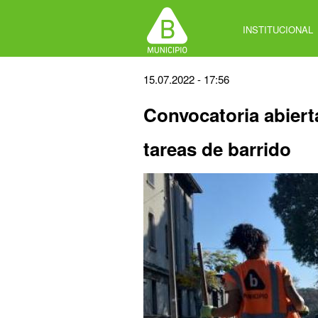
Jump
to
INSTITUCIONAL
navigation
Back
15.07.2022 - 17:56
to
Convocatoria abier
top
tareas de barrido