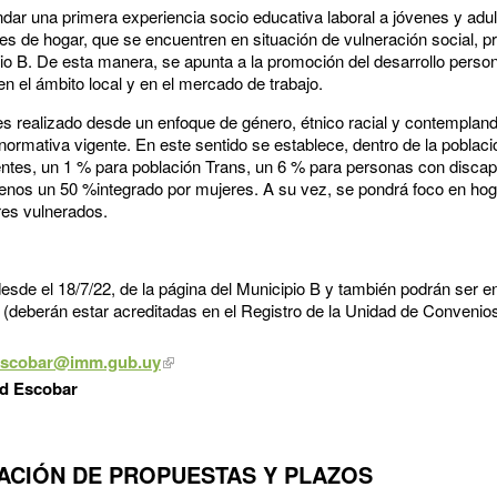
rindar una primera experiencia socio educativa laboral a jóvenes y adu
fes de hogar, que se encuentren en situación de vulneración social, 
ipio B. De esta manera, se apunta a la promoción del desarrollo persona
 en el ámbito local y en el mercado de trabajo.
s realizado desde un enfoque de género, étnico racial y contempland
ormativa vigente. En este sentido se establece, dentro de la poblac
ntes, un 1 % para población Trans, un 6 % para personas con disca
menos un 50 %integrado por mujeres. A su vez, se pondrá foco en h
res vulnerados.
sde el 18/7/22, de la página del Municipio B y también podrán ser e
n (deberán estar acreditadas en el Registro de la Unidad de Convenio
.escobar@imm.gub.uy
rd Escobar
ACIÓN DE PROPUESTAS Y PLAZOS