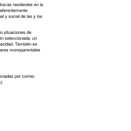
ltos/as residentes en la
preferentemente
l y social de las y los
o situaciones de
ión seleccionada, un
pacidad. También se
ogares monoparentales
nviadas por correo
s).