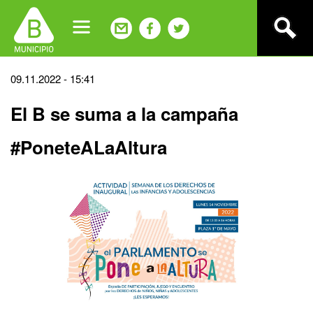
Jump
to
navigation
Back
09.11.2022 - 15:41
to
El B se suma a la campaña
top
#PoneteALaAltura