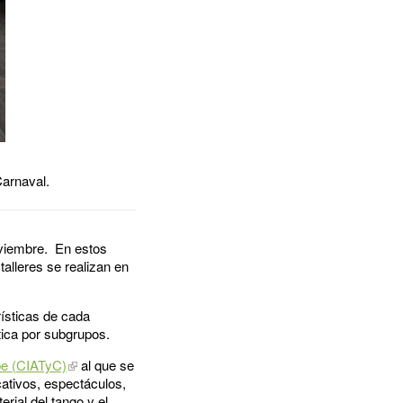
Carnaval.
oviembre. En estos
talleres se realizan en
rísticas de cada
tica por subgrupos.
be (CIATyC)
al que se
ucativos, espectáculos,
erial del tango y el