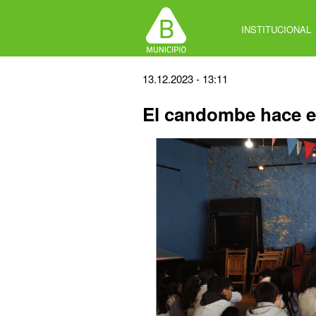
Jump
to
INSTITUCIONAL
navigation
Back
13.12.2023 - 13:11
to
El candombe hace e
top