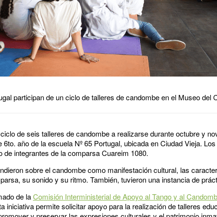
ugal participan de un ciclo de talleres de candombe en el Museo del 
ciclo de seis talleres de candombe a realizarse durante octubre y n
 6to. año de la escuela Nº 65 Portugal, ubicada en Ciudad Vieja. Los 
o de integrantes de la comparsa Cuareim 1080.
endieron sobre el candombe como manifestación cultural, las caracte
arsa, su sonido y su ritmo. También, tuvieron una instancia de prác
amado de la
Comisión Interministerial de Apoyo al Tango y al Candom
a iniciativa permite solicitar apoyo para la realización de talleres ed
e promover y preservar las expresiones culturales y el patrimonio inmat