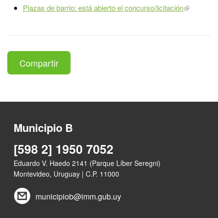
Plazas de barrio: está abierto el concurso/licitación
Compartir
Municipio B
[598 2] 1950 7052
Eduardo V. Haedo 2141 (Parque Líber Seregni)
Montevideo, Uruguay | C.P. 11000
municipiob@imm.gub.uy