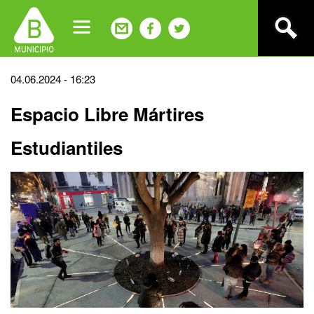
Jump
to
navigation
Back
04.06.2024 - 16:23
to
Espacio Libre Mártires
top
Estudiantiles