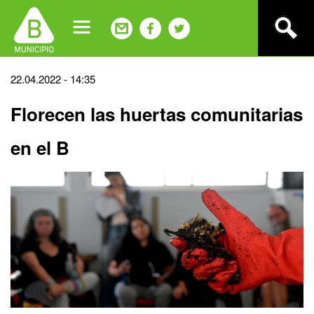
Jump
to
navigation
Back
22.04.2022 - 14:35
to
Florecen las huertas comunitarias
top
en el B