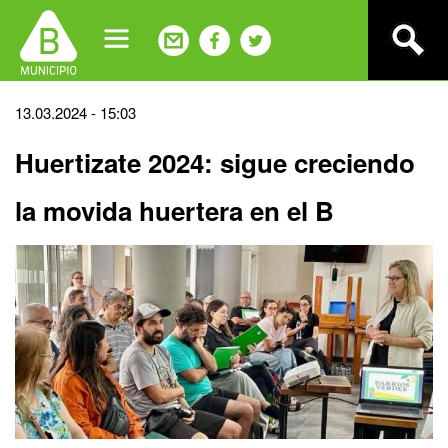
Jump
to
navigation
Back
13.03.2024 - 15:03
to
Huertizate 2024: sigue creciendo
top
la movida huertera en el B