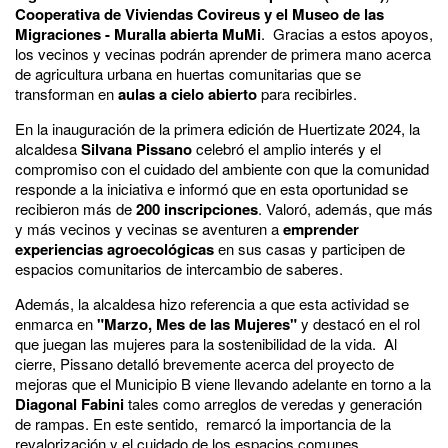
Cooperativa de Viviendas Covireus y el Museo de las
Migraciones - Muralla abierta MuMi
. Gracias a estos apoyos,
los vecinos y vecinas podrán aprender de primera mano acerca
de agricultura urbana en huertas comunitarias que se
transforman en
aulas a cielo abierto
para recibirles.
En la inauguración de la primera edición de Huertizate 2024, la
alcaldesa
Silvana Pissano
celebró el amplio interés y el
compromiso con el cuidado del ambiente con que la comunidad
responde a la iniciativa e informó que en esta oportunidad se
recibieron más de
200 inscripciones
. Valoró, además, que más
y más vecinos y vecinas se aventuren a
emprender
experiencias agroecológicas
en sus casas y participen de
espacios comunitarios de intercambio de saberes.
Además, la alcaldesa hizo referencia a que esta actividad se
enmarca en
"Marzo, Mes de las Mujeres"
y destacó en el rol
que juegan las mujeres para la sostenibilidad de la vida. Al
cierre, Pissano detalló brevemente acerca del proyecto de
mejoras que el Municipio B viene llevando adelante en torno a la
Diagonal Fabini
tales como arreglos de veredas y generación
de rampas. En este sentido, remarcó la importancia de la
revalorización y el cuidado de los espacios comunes.