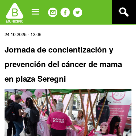
Jump
to
navigation
Back
24.10.2025 - 12:06
to
Jornada de concientización y
top
prevención del cáncer de mama
en plaza Seregni