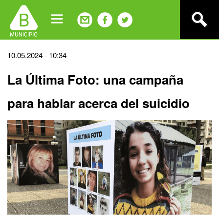
Jump
to
navigation
Back
10.05.2024 - 10:34
to
La Última Foto: una campaña
top
para hablar acerca del suicidio