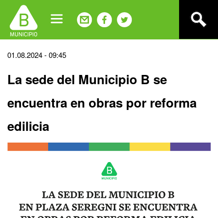
Jump
to
navigation
Back
01.08.2024 - 09:45
to
La sede del Municipio B se
top
encuentra en obras por reforma
edilicia