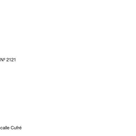
l Nº 2121
 calle Cufré