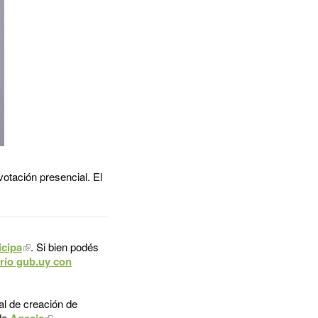
otación presencial. El
icipa
. Si bien podés
rio gub.uy con
al de creación de
 de
Agesic
.