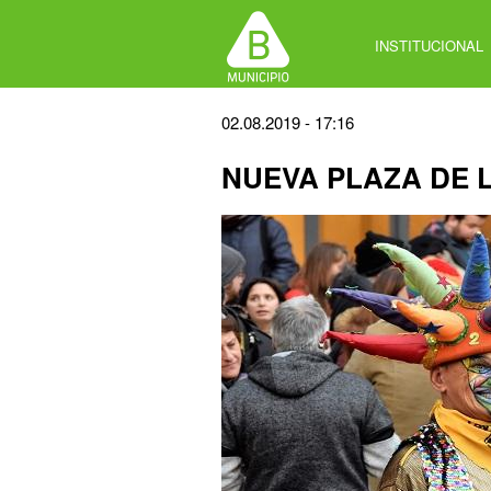
Jump
to
INSTITUCIONAL
navigation
Back
02.08.2019 - 17:16
to
NUEVA PLAZA DE 
top