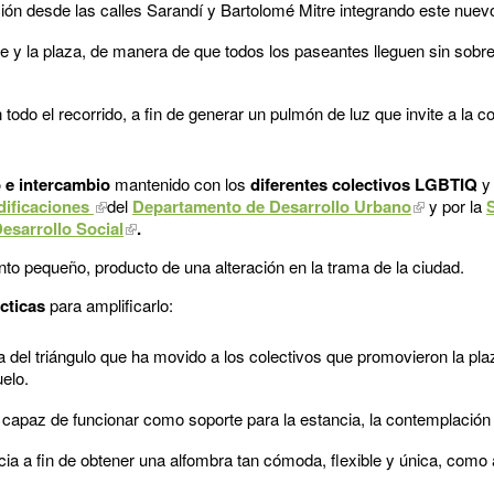
ión desde las calles Sarandí y Bartolomé Mitre integrando este nuevo
saje y la plaza, de manera de que todos los paseantes lleguen sin sobr
 todo el recorrido, a fin de generar un pulmón de luz que invite a la co
 e intercambio
mantenido con los
diferentes colectivos LGBTIQ
y 
dificaciones
del
Departamento de Desarrollo Urbano
y por la
S
esarrollo Social
.
into pequeño, producto de una alteración en la trama de la ciudad.
ácticas
para amplificarlo:
a del triángulo que ha movido a los colectivos que promovieron la pl
elo.
 capaz de funcionar como soporte para la estancia, la contemplación 
ia a fin de obtener una alfombra tan cómoda, flexible y única, como 