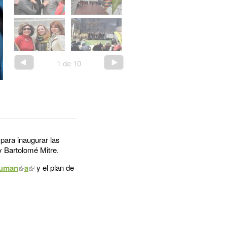
1
de
10
para inaugurar las
 y Bartolomé Mitre.
Human
a
y el plan de