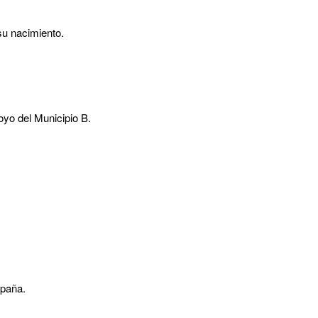
su nacimiento.
oyo del Municipio B.
spaña.