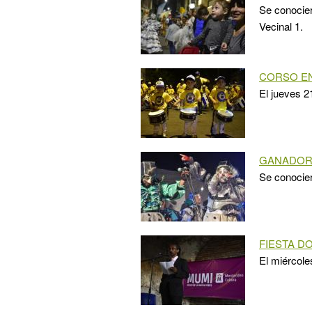
Se conocier
Vecinal 1.
CORSO E
El jueves 2
GANADOR
Se conocier
FIESTA D
El miércol