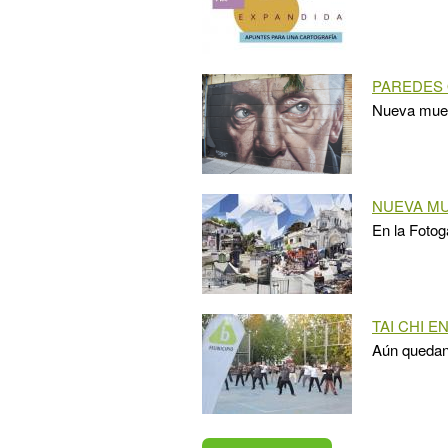
PAREDES
Nueva muest
NUEVA M
En la Fotog
TAI CHI E
Aún quedan c