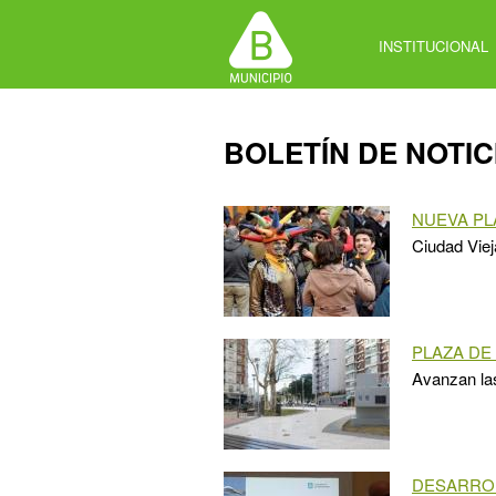
Jump
to
INSTITUCIONAL
navigation
Back
BOLETÍN DE NOTIC
to
top
NUEVA PL
Ciudad Viej
PLAZA DE
Avanzan las
DESARROL