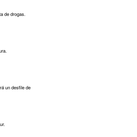
ta de drogas.
ura.
á un desfile de
ur.