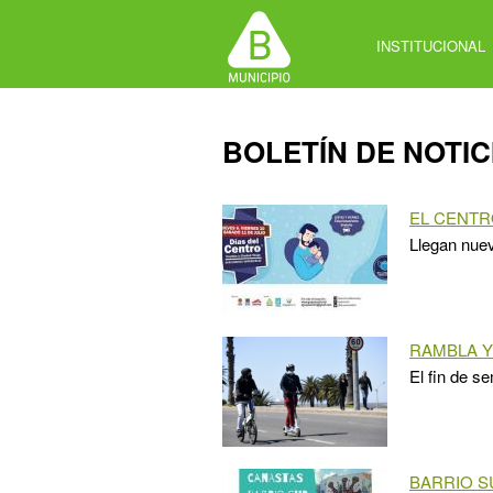
Jump
to
INSTITUCIONAL
navigation
Back
BOLETÍN DE NOTIC
to
top
EL CENTR
Llegan nuev
RAMBLA Y
El fin de s
BARRIO S