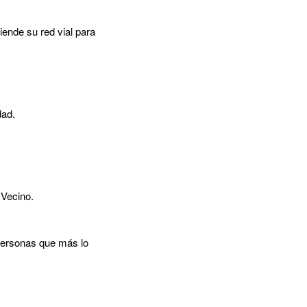
iende su red vial para
dad.
 Vecino.
personas que más lo