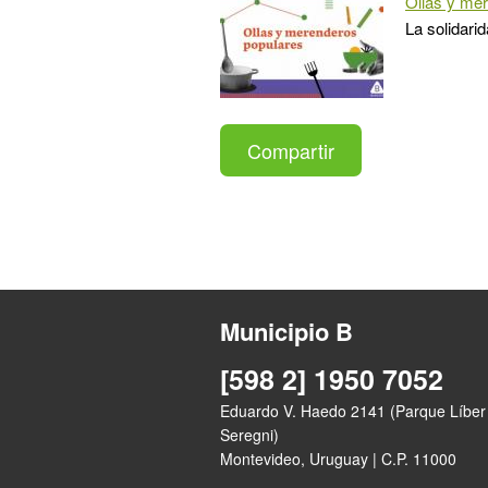
Ollas y me
La solidari
Compartir
Municipio B
[598 2] 1950 7052
Eduardo V. Haedo 2141 (Parque Líber
Seregni)
Montevideo, Uruguay | C.P. 11000