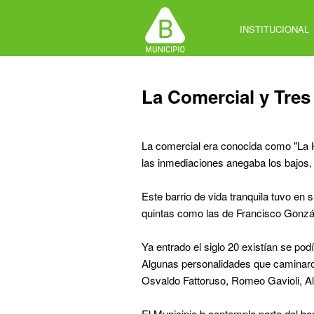
Jump
to
INSTITUCIONAL
navigation
Back
La Comercial y Tres
to
top
La comercial era conocida como "La 
las inmediaciones anegaba los bajos, 
Este barrio de vida tranquila tuvo en 
quintas como las de Francisco Gonzále
Ya entrado el siglo 20 existían se pod
Algunas personalidades que caminaro
Osvaldo Fattoruso, Romeo Gavioli, Al
El Municipio b contempla parte del bar