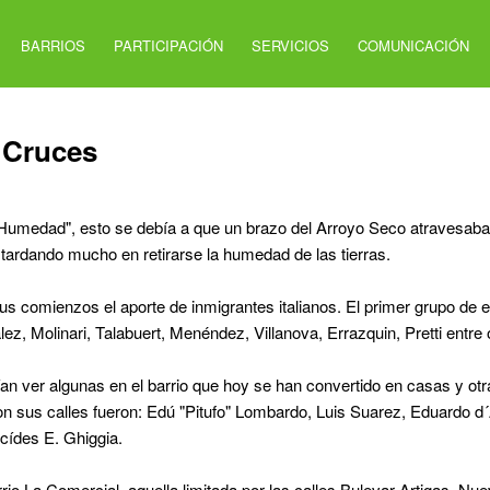
BARRIOS
PARTICIPACIÓN
SERVICIOS
COMUNICACIÓN
 Cruces
Humedad", esto se debía a que un brazo del Arroyo Seco atravesaba 
tardando mucho en retirarse la humedad de las tierras.
sus comienzos el aporte de inmigrantes italianos. El primer grupo de e
z, Molinari, Talabuert, Menéndez, Villanova, Errazquin, Pretti entre 
ían ver algunas en el barrio que hoy se han convertido en casas y otr
n sus calles fueron: Edú "Pitufo" Lombardo, Luis Suarez, Eduardo d
cídes E. Ghiggia.
rio La Comercial, aquella limitada por las calles Bulevar Artigas, Nu