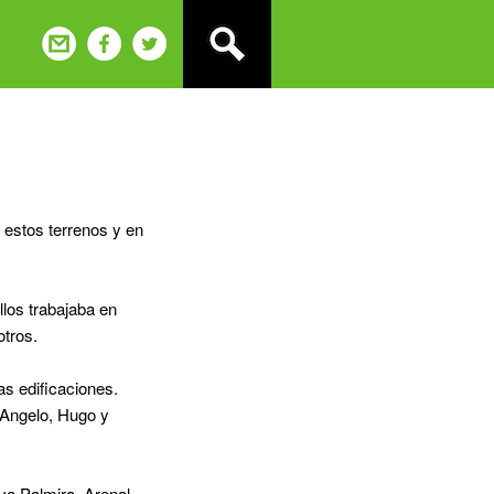
estos terrenos y en
llos trabajaba en
otros.
as edificaciones.
´Angelo, Hugo y
eva Palmira, Arenal