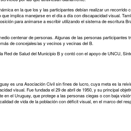
námica en la que los y las participantes debían realizar un recorrido 
que implica manejarse en el día a día con discapacidad visual. Tamb
ición para animarse a escribir utilizando el sistema de escritura Bra
 medio centenar de personas. Algunas de las personas participantes tr
demás de concejales/as y vecinos y vecinas del B.
 la Red de Salud del Municipio B y contó con el apoyo de UNCU, Sinte
uay es una Asociación Civil sin fines de lucro, cuya meta es la reivi
dad visual. Fue fundada el 29 de abril de 1950, y su principal objetiv
ente en el Uruguay, que protege a las personas ciegas o con baja vis
lidad de vida de la población con déficit visual, en el marco del resp