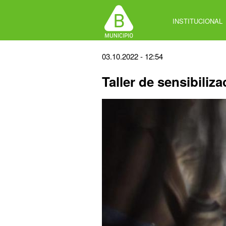
Jump
to
INSTITUCIONAL
navigation
Back
03.10.2022 - 12:54
to
Taller de sensibiliz
top