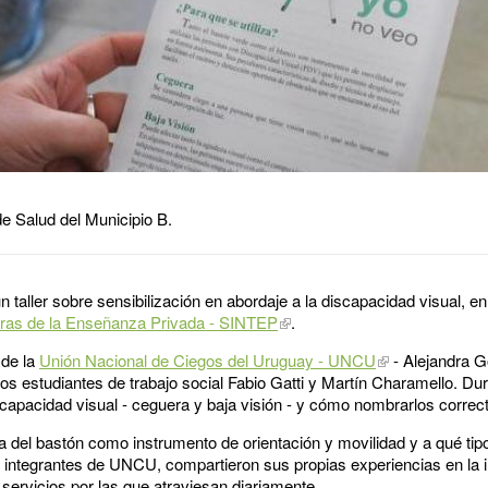
e Salud del Municipio B.
n taller sobre sensibilización en abordaje a la discapacidad visual, e
oras de la Enseñanza Privada - SINTEP
.
 de la
Unión Nacional de Ciegos del Uruguay - UNCU
- Alejandra Go
los estudiantes de trabajo social Fabio Gatti y Martín Charamello. Du
iscapacidad visual - ceguera y baja visión - y cómo nombrarlos corre
cia del bastón como instrumento de orientación y movilidad y a qué ti
s integrantes de UNCU, compartieron sus propias experiencias en la i
a servicios por las que atraviesan diariamente.