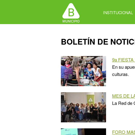
Jump
to
INSTITUCIONAL
navigation
Back
BOLETÍN DE NOTIC
to
top
9a FIEST
En su apues
culturas.
MES DE L
La Red de G
FORO MA