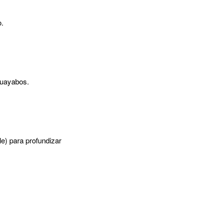
o.
Guayabos.
le) para profundizar