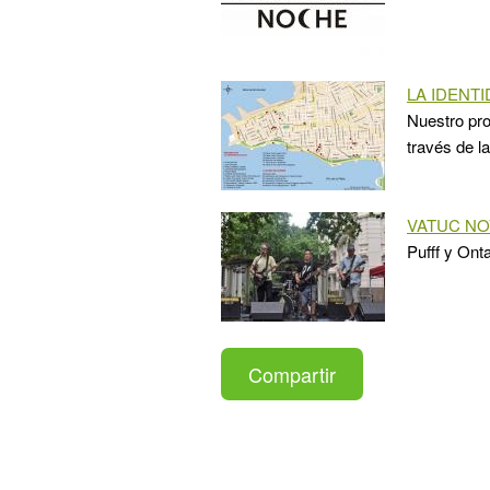
LA IDENT
Nuestro pro
través de l
VATUC N
Pufff y Ont
Compartir