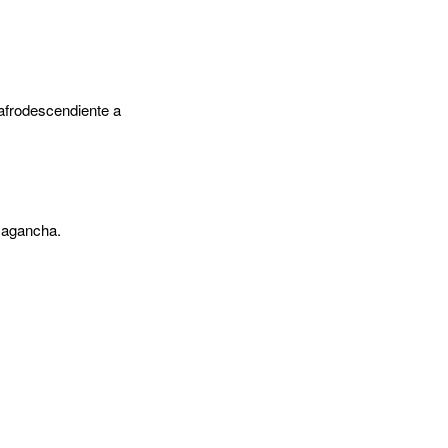
 afrodescendiente a
 Cagancha.