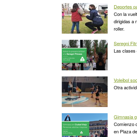
Deportes pa
Con la vuel
dirigidas a
roller.
Seregni Fit
Las clases 
Voleibol so
Otra activi
Gimnasia gr
Comienzo de
en Plaza d