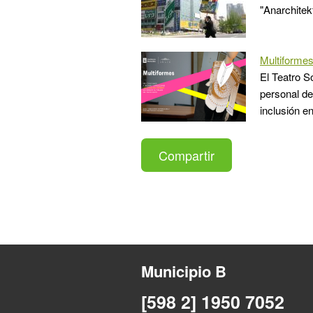
"Anarchitek
Multiforme
El Teatro S
personal de 
inclusión e
Compartir
Municipio B
[598 2] 1950 7052