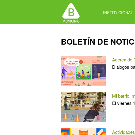
Jump
to
INSTITUCIONAL
navigation
Back
BOLETÍN DE NOTIC
to
top
Acerca de 
Diálogos ba
Mi barrio, 
El viernes 
Actividades