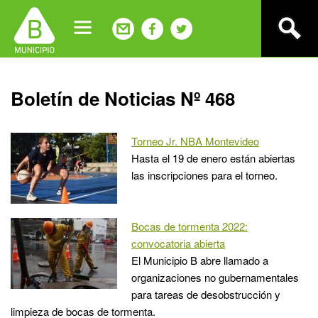
Jump
to
navigation
Back
Boletín de Noticias Nº 468
to
top
Torneo Jr. NBA Montevideo
Hasta el 19 de enero están abiertas
las inscripciones para el torneo.
Bocas de tormenta 2022:
convocatoria abierta
El Municipio B abre llamado a
organizaciones no gubernamentales
para tareas de desobstrucción y
limpieza de bocas de tormenta.