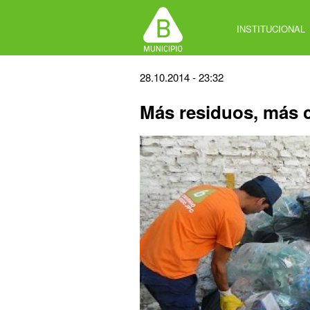
Jump
to
INSTITUCIONAL
navigation
Back
28.10.2014 - 23:32
to
Más residuos, más c
top