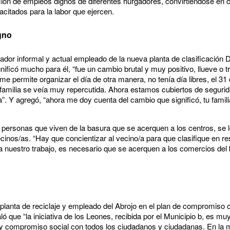
ación de empleos dignos de diferentes hurgadores, convirtiéndose en c
acitados para la labor que ejercen.
gno
ador informal y actual empleado de la nueva planta de clasificación
ignificó mucho para él, “fue un cambio brutal y muy positivo, llueve o 
 me permite organizar el día de otra manera, no tenía día libres, el 3
 familia se veía muy repercutida. Ahora estamos cubiertos de segurid
”. Y agregó, “ahora me doy cuenta del cambio que significó, tu famili
 personas que viven de la basura que se acerquen a los centros, se 
vecinos/as. “Hay que concientizar al vecino/a para que clasifique en r
a nuestro trabajo, es necesario que se acerquen a los comercios del b
 planta de reciclaje y empleado del Abrojo en el plan de compromiso 
aló que “la iniciativa de los Leones, recibida por el Municipio b, es m
d y compromiso social con todos los ciudadanos y ciudadanas. En la 