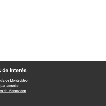
s de Interés
ncia de Montevideo
epartamental
ios de Montevideo