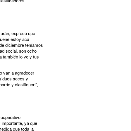
lasificadores
 Durán, expresó que
truene estoy acá
1 de diciembre teníamos
ad social, son ocho
a también lo ve y tus
lo van a agradecer
esiduos secos y
arrio y clasifiquen”,
cooperativo
uy importante, ya que
medida que toda la