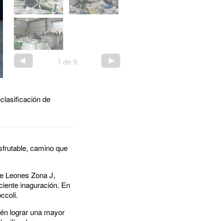
1
de
9
clasificación de
sfrutable, camino que
de Leones Zona J,
ciente inaguración. En
ccoli.
bién lograr una mayor