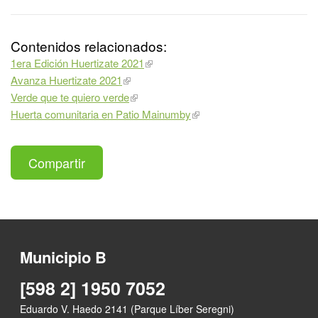
Contenidos relacionados:
1era Edición Huertizate 2021
Avanza Huertizate 2021
Verde que te quiero verde
Huerta comunitaria en Patio Mainumby
Compartir
Municipio B
[598 2] 1950 7052
Eduardo V. Haedo 2141 (Parque Líber Seregni)