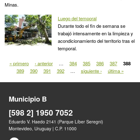
Minas.
Luego del temporal
Durante todo el fin de semana se
trabajó intensamente en la limpieza y
acondicionamiento del territorio tras el
temporal.
« primero
‹ anterior
…
384
385
386
387
388
Páginas
389
390
391
392
…
siguiente ›
última »
Municipio B
[598 2] 1950 7052
Eduardo V. Haedo 2141 (Parque Líber Seregni)
Montevideo, Uruguay | C.P. 11000