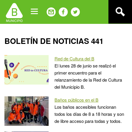
Jump
to
navigation
Back
BOLETÍN DE NOTICIAS 441
to
top
Red de Cultura del B
El lunes 28 de junio se realizó el
primer encuentro para el
relanzamiento de la Red de Cultura
del Municipio B.
Baños públicos en el B
Los baños accesibles funcionan
todos los días de 8 a 18 horas y son
de libre acceso para todas y todos.