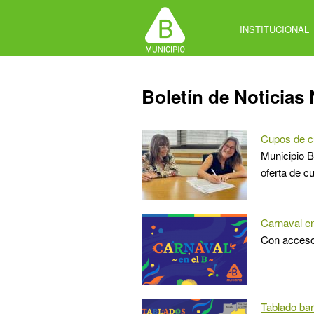
Jump
to
INSTITUCIONAL
navigation
Back
Boletín de Noticias 
to
top
Cupos de cu
Municipio B
oferta de cu
Carnaval en
Con acceso 
Tablado ba