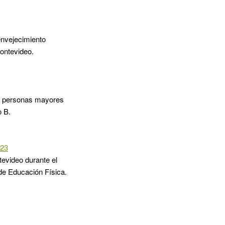
envejecimiento
ontevideo.
s a personas mayores
o B.
023
evideo durante el
 de Educación Física.