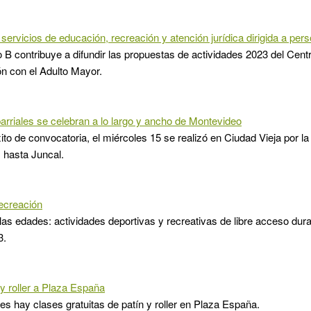
servicios de educación, recreación y atención jurídica dirigida a pe
o B contribuye a difundir las propuestas de actividades 2023 del Centro
n con el Adulto Mayor.
arriales se celebran a lo largo y ancho de Montevideo
xito de convocatoria, el miércoles 15 se realizó en Ciudad Vieja por l
 hasta Juncal.
ecreación
las edades: actividades deportivas y recreativas de libre acceso du
3.
 y roller a Plaza España
es hay clases gratuitas de patín y roller en Plaza España.