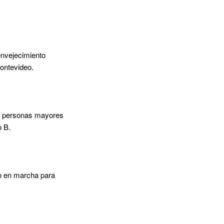
envejecimiento
ontevideo.
s a personas mayores
o B.
o en marcha para