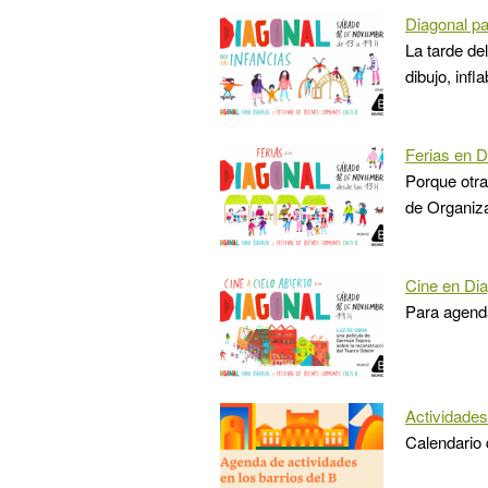
Diagonal pa
La tarde de
dibujo, inf
Ferias en D
Porque otr
de Organiza
Cine en Di
Para agenda
Actividades
Calendario 