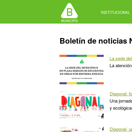
Jump
to
INSTITUCIONAL
navigation
Back
Boletín de noticias 
to
top
La sede del
La atención
Diagonal: f
Una jornada
y ecológica
Diagonal, u