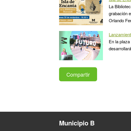
La Bibliote
grabación e
Orlando Fe
Lanzamient
En la plaza
desarrollar
Compartir
Municipio B