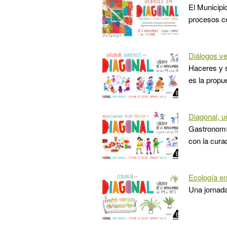
El Municipi
procesos co
Diálogos ve
Haceres y s
es la propu
Diagonal, u
Gastronomía
con la cur
Ecología en
Una jornada