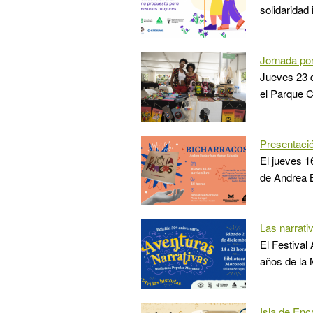
solidaridad 
Jornada por
Jueves 23 d
el Parque C
Presentació
El jueves 1
de Andrea 
Las narrati
El Festival
años de la 
Isla de Enc