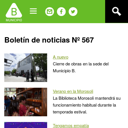
Jump
to
navigation
Back
Boletín de noticias Nº 567
to
top
A nuevo
Cierre de obras en la sede del
Municipio B.
Verano en la Morosoli
La Biblioteca Morosoli mantendrá su
funcionamiento habitual durante la
temporada estival.
Tengamos empatía