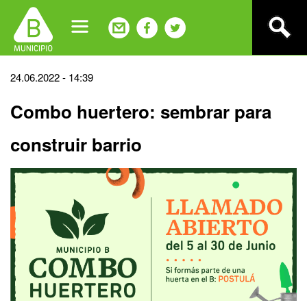
Jump
to
navigation
Back
24.06.2022 - 14:39
to
Combo huertero: sembrar para
top
construir barrio