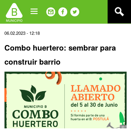
Jump
to
navigation
Back
06.02.2023 - 12:18
to
Combo huertero: sembrar para
top
construir barrio