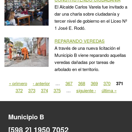
El Alcalde Carlos Varela fue invitado a
dar una charla sobre ciudadanía y
tercer nivel de gobierno en el Liceo Nº
1 José E. Rodó.
REPARANDO VEREDAS
A través de una nueva licitación el
Municipio B viene reparando aquellas
veredas dañadas por tareas de
arbolado en el territorio.
« primero
‹ anterior
…
367
368
369
370
371
Páginas
372
373
374
375
…
siguiente ›
última »
Municipio B
[598 2] 1950 7052