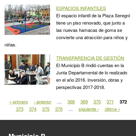
ESPACIOS INFANTILES
El espacio infantil de la Plaza Seregni
tiene un piso renovado, que junto a
las nuevas hamacas de goma se
convierte una atracción para niños y
niñas.
TRANSPARENCIA DE GESTIÓN
El Municipio B rindió cuentas en la
Junta Departamental de lo realizado
en el año 2016. Inversión, obras y
perspectivas 2017-2018.
« primero
‹ anterior
…
368
369
370
371
372
Páginas
373
374
375
376
…
siguiente ›
última »
Municipio B