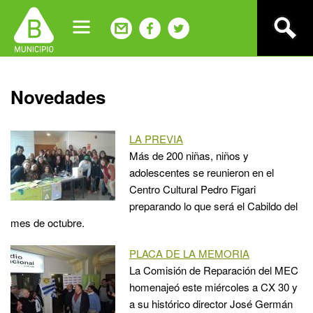
Jump
to
navigation
Back
Novedades
to
top
LA PREVIA
Más de 200 niñas, niños y
adolescentes se reunieron en el
Centro Cultural Pedro Figari
preparando lo que será el Cabildo del
mes de octubre.
PLACA DE LA MEMORIA
La Comisión de Reparación del MEC
homenajeó este miércoles a CX 30 y
a su histórico director José Germán