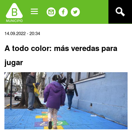
Jump
to
navigation
Back
14.09.2022 - 20:34
to
A todo color: más veredas para
top
jugar