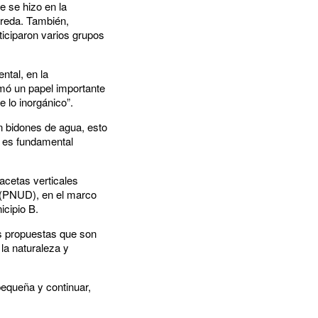
e se hizo en la
vereda. También,
ticiparon varios grupos
ntal, en la
omó un papel importante
 lo inorgánico”.
n bidones de agua, esto
, es fundamental
acetas verticales
(PNUD), en el marco
icipio B.
as propuestas que son
la naturaleza y
pequeña y continuar,