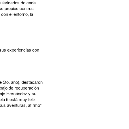
cularidades de cada
us propios centros
con el entorno, la
sus experiencias con
 5to. año), destacaron
abajo de recuperación
Majo Hernández y su
ela 5 está muy feliz
 sus aventuras, afirmó”