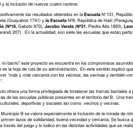
B y la inclusión de nuevos cuatro centros.
ositivamente los resultados obtenidos en la
Escuela
N°131, Repúblic
rela (Guayabos 1741) y
la Escuela
Nº8, República de Haití (Paragua
ia
(
Nº16
, Gaboto 970),
Jacobo Varela
(
Nº31
, Piedra Alta 1893),
Leo
arandí 207). En la actualidad, son siete las escuelas que están parti
, mi barrio” este proyecto se encuentra en los compromisos asumido
e es la hoja de ruta de su administración. En este sentido explicó qu
over
“más y más cercanía con los vecinos, las vecinas y también con 
o”.
o ofrece una forma privilegiada de fortalecer las tramas barriales a pa
s de las escuelas públicas presentes en el territorio del B. Una tram
culturales, deportivas y sociales así como vecinos y vecinas.
Municipio B se valora especialmente la inclusión de la mirada de niño
e primen lazos de solidaridad, buena vecindad y cercanía. Se busca qu
 a través del juego y lo lúdico en las distintas actividades que se reali