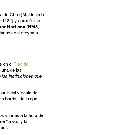
a de Chile (Maldonado
y 1182) y aprobó que
nor
Horticou
(
Nº45
,
cipando del proyecto.
s en el
Plan de
e una de las
las instituciones que
rtir del vínculo del
a barrial de la que
s y niñas a la hora de
e “la voz y la
zan”.