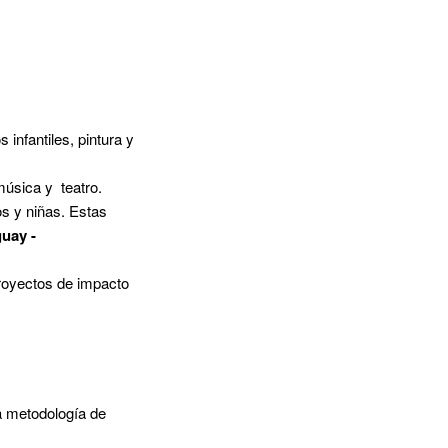
 infantiles, pintura y
 música y teatro.
os y niñas. Estas
uay -
 proyectos de impacto
a metodología de