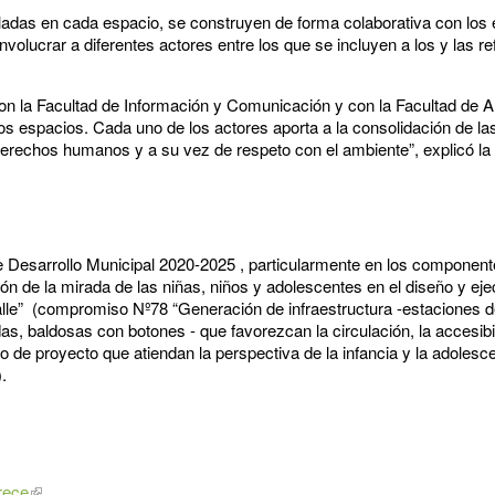
lladas en cada espacio, se construyen de forma colaborativa con los
olucrar a diferentes actores entre los que se incluyen a los y las re
.
con la Facultad de Información y Comunicación y con la Facultad de A
n los espacios. Cada uno de los actores aporta a la consolidación de l
derechos humanos y a su vez de respeto con el ambiente”, explicó la 
e Desarrollo Municipal 2020-2025 , particularmente en los compone
n de la mirada de las niñas, niños y adolescentes en el diseño y eje
Calle” (compromiso Nº78 “Generación de infraestructura -estaciones 
s, baldosas con botones - que favorezcan la circulación, la accesibi
llo de proyecto que atiendan la perspectiva de la infancia y la adole
.
crece