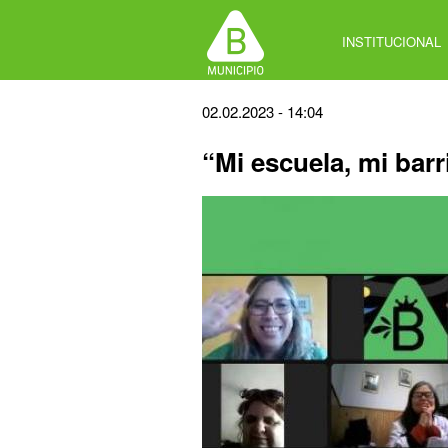
Jump
to
INSTITUCIONAL
navigation
Back
02.02.2023 - 14:04
to
“Mi escuela, mi bar
top