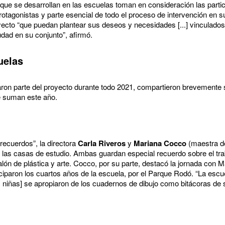
 que se desarrollan en las escuelas toman en consideración las parti
rotagonistas y parte esencial de todo el proceso de intervención en s
cto “que puedan plantear sus deseos y necesidades [...] vinculados 
iudad en su conjunto”, afirmó.
cuelas
ron parte del proyecto durante todo 2021, compartieron brevemente 
e suman este año.
ecuerdos”, la directora
Carla Riveros
y
Mariana Cocco
(maestra de
n las casas de estudio. Ambas guardan especial recuerdo sobre el tr
lón de plástica y arte. Cocco, por su parte, destacó la jornada con 
iciparon los cuartos años de la escuela, por el Parque Rodó. “La escu
las niñas] se apropiaron de los cuadernos de dibujo como bitácoras de