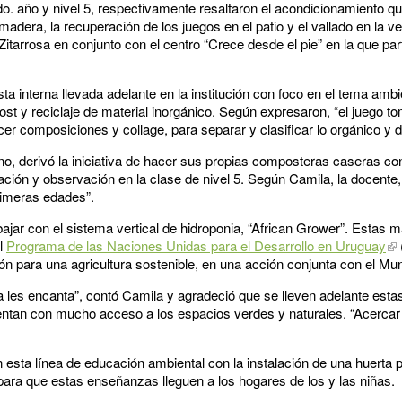
o. año y nivel 5, respectivamente resaltaron el acondicionamiento qu
madera, la recuperación de los juegos en el patio y el vallado en la 
Zitarrosa en conjunto con el centro “Crece desde el pie” en la que par
a interna llevada adelante en la institución con foco en el tema ambie
t y reciclaje de material inorgánico. Según expresaron, “el juego t
er composiciones y collage, para separar y clasificar lo orgánico y de
o, derivó la iniciativa de hacer sus propias composteras caseras co
ión y observación en la clase de nivel 5. Según Camila, la docente
primeras edades”.
ar con el sistema vertical de hidroponia, “African Grower”. Estas m
el
Programa de las Naciones Unidas para el Desarrollo en Uruguay
ón para una agricultura sostenible, en una acción conjunta con el Mun
za les encanta”, contó Camila y agradeció que se lleven adelante est
ntan con mucho acceso a los espacios verdes y naturales. “Acercar 
n esta línea de educación ambiental con la instalación de una huerta 
para que estas enseñanzas lleguen a los hogares de los y las niñas.