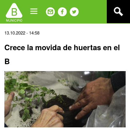
Jump
to
navigation
Back
13.10.2022 - 14:58
to
Crece la movida de huertas en el
top
B