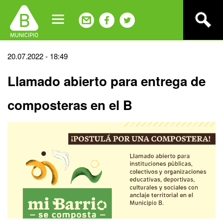
Jump
to
navigation
Back
20.07.2022 - 18:49
to
Llamado abierto para entrega de
top
composteras en el B