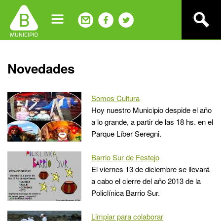
Jump
to
navigation
Back
Novedades
to
top
Somos Cultura
Hoy nuestro Municipio despide el año
a lo grande, a partir de las 18 hs. en el
Parque Líber Seregni.
Barrio Sur de Festejo
El viernes 13 de diciembre se llevará
a cabo el cierre del año 2013 de la
Policlínica Barrio Sur.
Limpiar para colaborar