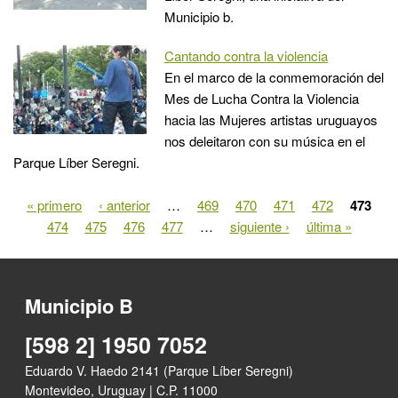
Municipio b.
Cantando contra la violencia
En el marco de la conmemoración del
Mes de Lucha Contra la Violencia
hacia las Mujeres artistas uruguayos
nos deleitaron con su música en el
Parque Líber Seregni.
« primero
‹ anterior
…
469
470
471
472
473
Páginas
474
475
476
477
…
siguiente ›
última »
Municipio B
[598 2] 1950 7052
Eduardo V. Haedo 2141 (Parque Líber Seregni)
Montevideo, Uruguay | C.P. 11000