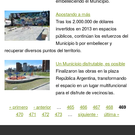
embelleciendo el Municipio.
Apostando a más
Tras los 2.000.000 de dólares
invertidos en 2013 en espacios
públicos, continúan los esfuerzos del
Municipio b por embellecer y
recuperar diversos puntos del territorio.
Un Municipio disfrutable, es posible
Finalizaron las obras en la plaza
República Argentina, transformando
el espacio en un lugar multifuncional
para el disfrute de vecinos/as.
« primero
‹ anterior
…
465
466
467
468
469
Páginas
470
471
472
473
…
siguiente ›
última »