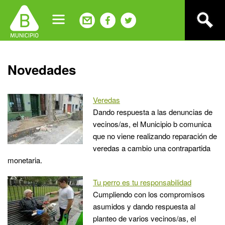
Jump
to
navigation
Back
Novedades
to
top
Veredas
Dando respuesta a las denuncias de
vecinos/as, el Municipio b comunica
que no viene realizando reparación de
veredas a cambio una contrapartida
monetaria.
Tu perro es tu responsabilidad
Cumpliendo con los compromisos
asumidos y dando respuesta al
planteo de varios vecinos/as, el