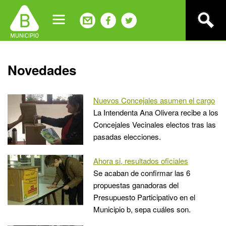
Jump
to
navigation
Back
Novedades
to
top
Nuevos Concejales asumen el cargo
La Intendenta Ana Olivera recibe a los
Concejales Vecinales electos tras las
pasadas elecciones.
Ahora si, resultados oficiales
Se acaban de confirmar las 6
propuestas ganadoras del
Presupuesto Participativo en el
Municipio b, sepa cuáles son.