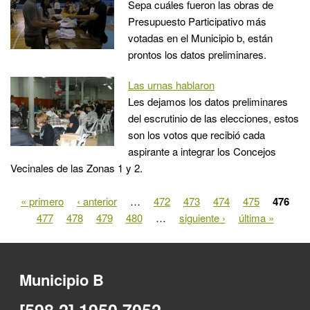
Sepa cuáles fueron las obras de
Presupuesto Participativo más
votadas en el Municipio b, están
prontos los datos preliminares.
Las urnas hablaron
Les dejamos los datos preliminares
del escrutinio de las elecciones, estos
son los votos que recibió cada
aspirante a integrar los Concejos
Vecinales de las Zonas 1 y 2.
« primero
‹ anterior
…
472
473
474
475
476
Páginas
477
478
479
480
…
siguiente ›
última »
Municipio B
[598 2] 1950 7052