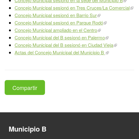
Concejo Municipal sesionó en la sede del Municipio B
Concejo Municipal sesionó en Tres Cruces/La Comercial
Concejo Municipal sesionó en Barrio Sur
Concejo Municipal sesionó en Parque Rodó
Concejo Municipal ampliado en el Centro
Concejo Municipal del B sesionó en Palermo
Concejo Municipal del B sesionó en Ciudad Vieja​
Actas del Concejo Municipal del Municipio B
Compartir
Municipio B